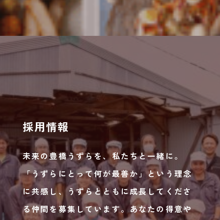
採用情報
未来の豊橋うずらを、私たちと一緒に。
「うずらにとって何が最善か」という理念
に共感し、
うず
らとともに成長してくださ
る仲間を募集しています。
あな
たの得意や