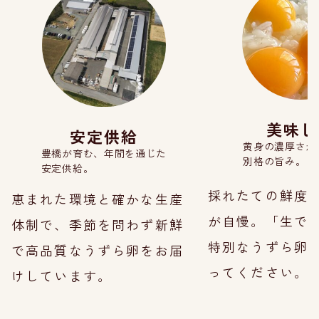
美味し
安定供給
黄身の濃厚さが
豊橋が育む、年間を通じた
別格
の旨み。
安定
供給。
採れたての鮮度
恵まれた環境と確かな生産
が自慢。
「生
で
体制で、
季節
を問わず新鮮
特別なうずら卵
で高品質なうずら卵を
お届
ってください。
けしています。