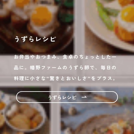
うずらレシピ
お弁当やおつまみ、食卓のちょっとした一
品に。
幡野
ファームのうずら卵で、毎日の
料理に小さな“驚きとおいしさ”をプラス。
うずらレシピ