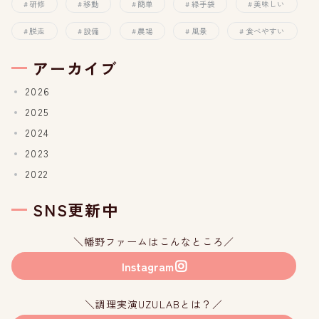
研修
移動
簡単
緑手袋
美味しい
脱走
設備
農場
風景
食べやすい
アーカイブ
2026
2025
2024
2023
2022
SNS更新中
＼幡野ファームはこんなところ／
Instagram
＼調理実演UZULABとは？／