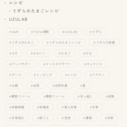
レシピ
うずらのたまごレシピ
UZULAB
staff
TikTok撮影
UZULAB
うずら
うずらのたまご
うずらのたまごレシピ
うずらの部屋
えさ
かわいい
たまご
ひな
アンバサダー
インスタグラマー
オムライス
ゲージ
トッピング
レシピ
ワクチン
公開
出荷
出荷作業
夏
幡野ファーム
幡野ファーム
引っ越し
成鶉
成鶉移動
成鶉舎
新入社員
日常
日常紹介
殻ごと
洗浄
濃厚
生卵