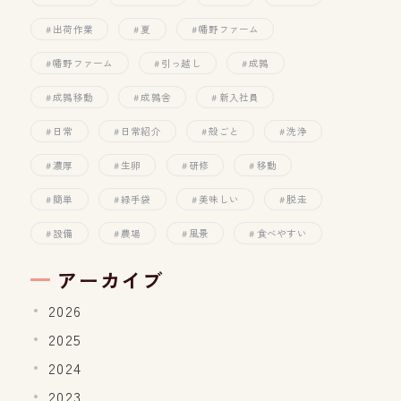
出荷作業
夏
幡野ファーム
幡野ファーム
引っ越し
成鶉
成鶉移動
成鶉舎
新入社員
日常
日常紹介
殻ごと
洗浄
濃厚
生卵
研修
移動
簡単
緑手袋
美味しい
脱走
設備
農場
風景
食べやすい
アーカイブ
2026
2025
2024
2023