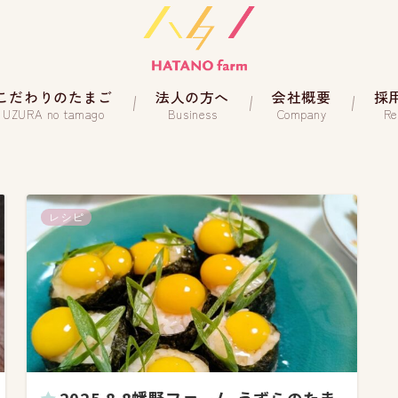
こだわりのたまご
法人の方へ
会社概要
採
UZURA no tamago
Business
Company
Re
レシピ