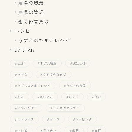
農場の風景
農場の管理
働く仲間たち
レシピ
うずらのたまごレシピ
UZULAB
staff
TikTok撮影
UZULAB
うずら
うずらのたまご
うずらのたまごレシピ
うずらの部屋
えさ
かわいい
たまご
ひな
アンバサダー
インスタグラマー
オムライス
ゲージ
トッピング
レシピ
ワクチン
公開
出荷