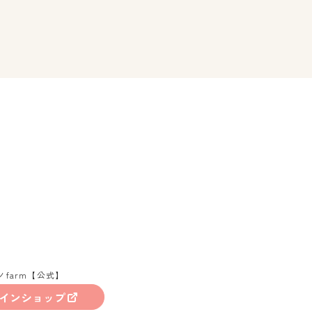
ノfarm【公式】
インショップ