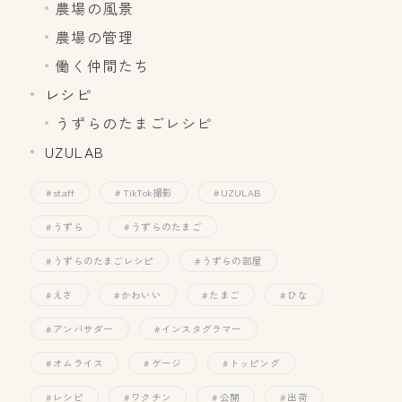
農場の風景
農場の管理
働く仲間たち
レシピ
うずらのたまごレシピ
UZULAB
staff
TikTok撮影
UZULAB
うずら
うずらのたまご
うずらのたまごレシピ
うずらの部屋
えさ
かわいい
たまご
ひな
アンバサダー
インスタグラマー
オムライス
ゲージ
トッピング
レシピ
ワクチン
公開
出荷