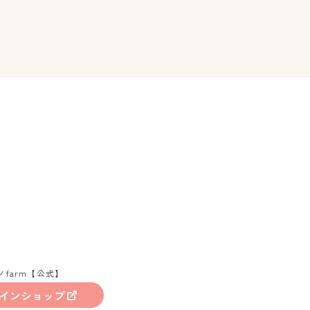
ノfarm【公式】
インショップ