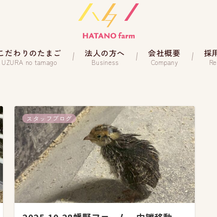
こだわりのたまご
法人の方へ
会社概要
採
UZURA no tamago
Business
Company
Re
スタッフブログ