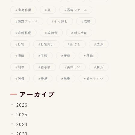
出荷作業
夏
幡野ファーム
幡野ファーム
引っ越し
成鶉
成鶉移動
成鶉舎
新入社員
日常
日常紹介
殻ごと
洗浄
濃厚
生卵
研修
移動
簡単
緑手袋
美味しい
脱走
設備
農場
風景
食べやすい
アーカイブ
2026
2025
2024
2023