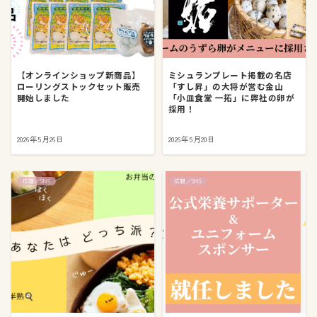
【オンラインショップ新商品】
ミシュランプレート掲載の名店
ローリングストックセット販売
「すし昇」の大将が営む金山
開始しました
「小皿食堂 一拓」に弊社の卵が
採用！
2026年5月26日
2026年5月20日
広報／SNS
広報／SNS