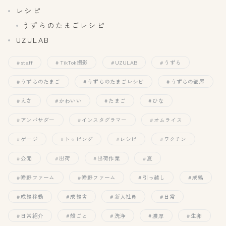
レシピ
うずらのたまごレシピ
UZULAB
staff
TikTok撮影
UZULAB
うずら
うずらのたまご
うずらのたまごレシピ
うずらの部屋
えさ
かわいい
たまご
ひな
アンバサダー
インスタグラマー
オムライス
ゲージ
トッピング
レシピ
ワクチン
公開
出荷
出荷作業
夏
幡野ファーム
幡野ファーム
引っ越し
成鶉
成鶉移動
成鶉舎
新入社員
日常
日常紹介
殻ごと
洗浄
濃厚
生卵