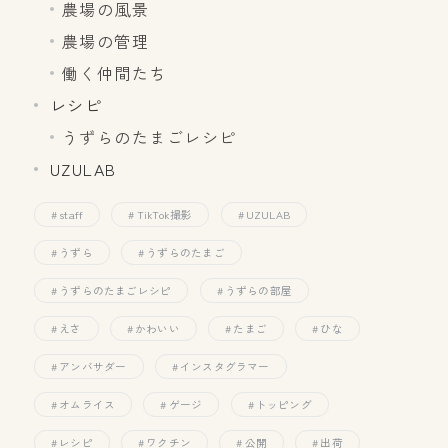
農場の風景
農場の管理
働く仲間たち
レシピ
うずらのたまごレシピ
UZULAB
staff
TikTok撮影
UZULAB
うずら
うずらのたまご
うずらのたまごレシピ
うずらの部屋
えさ
かわいい
たまご
ひな
アンバサダー
インスタグラマー
オムライス
ゲージ
トッピング
レシピ
ワクチン
公開
出荷