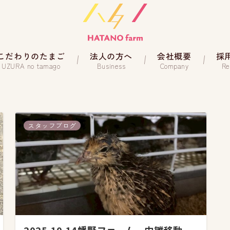
こだわりのたまご
法人の方へ
会社概要
採
UZURA no tamago
Business
Company
Re
スタッフブログ