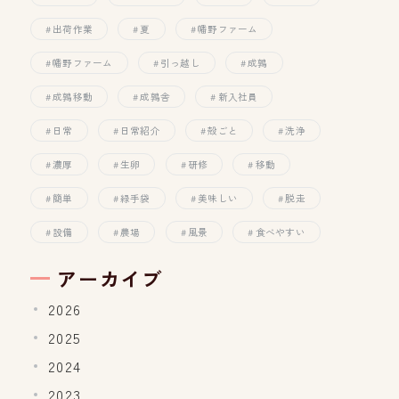
出荷作業
夏
幡野ファーム
幡野ファーム
引っ越し
成鶉
成鶉移動
成鶉舎
新入社員
日常
日常紹介
殻ごと
洗浄
濃厚
生卵
研修
移動
簡単
緑手袋
美味しい
脱走
設備
農場
風景
食べやすい
アーカイブ
2026
2025
2024
2023