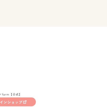
ノfarm【公式】
インショップ