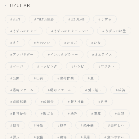
UZULAB
staff
TikTok撮影
UZULAB
うずら
うずらのたまご
うずらのたまごレシピ
うずらの部屋
えさ
かわいい
たまご
ひな
アンバサダー
インスタグラマー
オムライス
ゲージ
トッピング
レシピ
ワクチン
公開
出荷
出荷作業
夏
幡野ファーム
幡野ファーム
引っ越し
成鶉
成鶉移動
成鶉舎
新入社員
日常
日常紹介
殻ごと
洗浄
濃厚
生卵
研修
移動
簡単
緑手袋
美味しい
脱走
設備
農場
風景
食べやすい