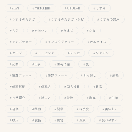
staff
TikTok撮影
UZULAB
うずら
うずらのたまご
うずらのたまごレシピ
うずらの部屋
えさ
かわいい
たまご
ひな
アンバサダー
インスタグラマー
オムライス
ゲージ
トッピング
レシピ
ワクチン
公開
出荷
出荷作業
夏
幡野ファーム
幡野ファーム
引っ越し
成鶉
成鶉移動
成鶉舎
新入社員
日常
日常紹介
殻ごと
洗浄
濃厚
生卵
研修
移動
簡単
緑手袋
美味しい
脱走
設備
農場
風景
食べやすい