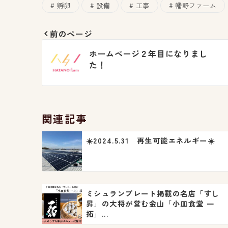
孵卵
設備
工事
幡野ファーム
前のページ
投
ホームページ２年目になりまし
稿
た！
ナ
ビ
関連記事
ゲ
☀️2024.5.31 再生可能エネルギー☀️
ー
シ
ョ
ミシュランプレート掲載の名店「すし
ン
昇」の大将が営む金山「小皿食堂 一
拓」...