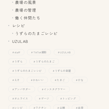
農場の風景
農場の管理
働く仲間たち
レシピ
うずらのたまごレシピ
UZULAB
staff
TikTok撮影
UZULAB
うずら
うずらのたまご
うずらのたまごレシピ
うずらの部屋
えさ
かわいい
たまご
ひな
アンバサダー
インスタグラマー
オムライス
ゲージ
トッピング
レシピ
ワクチン
公開
出荷