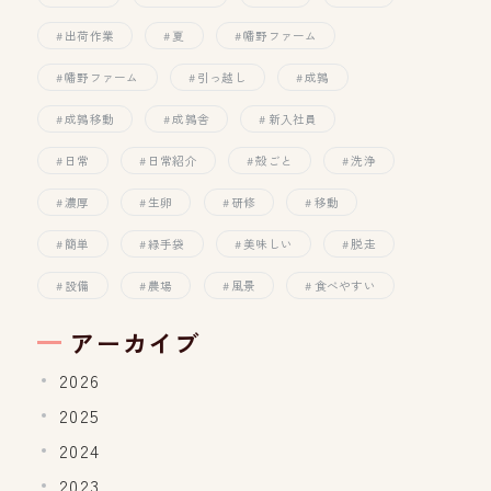
出荷作業
夏
幡野ファーム
幡野ファーム
引っ越し
成鶉
成鶉移動
成鶉舎
新入社員
日常
日常紹介
殻ごと
洗浄
濃厚
生卵
研修
移動
簡単
緑手袋
美味しい
脱走
設備
農場
風景
食べやすい
アーカイブ
2026
2025
2024
2023