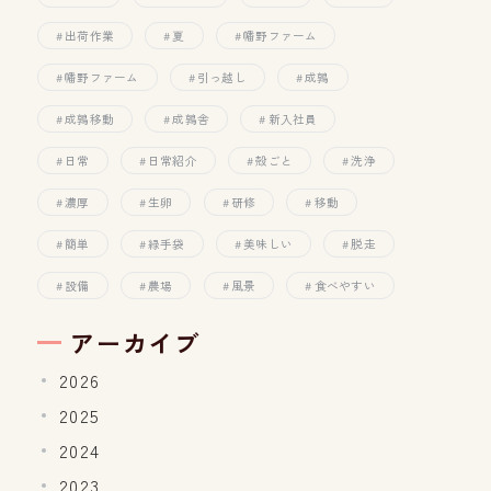
出荷作業
夏
幡野ファーム
幡野ファーム
引っ越し
成鶉
成鶉移動
成鶉舎
新入社員
日常
日常紹介
殻ごと
洗浄
濃厚
生卵
研修
移動
簡単
緑手袋
美味しい
脱走
設備
農場
風景
食べやすい
アーカイブ
2026
2025
2024
2023