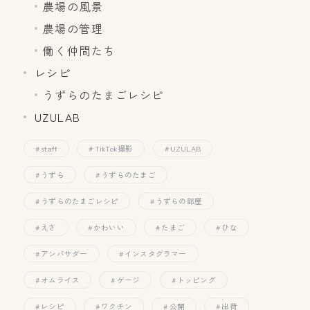
農場の風景
農場の管理
働く仲間たち
レシピ
うずらのたまごレシピ
UZULAB
staff
TikTok撮影
UZULAB
うずら
うずらのたまご
うずらのたまごレシピ
うずらの部屋
えさ
かわいい
たまご
ひな
アンバサダー
インスタグラマー
オムライス
ゲージ
トッピング
レシピ
ワクチン
公開
出荷