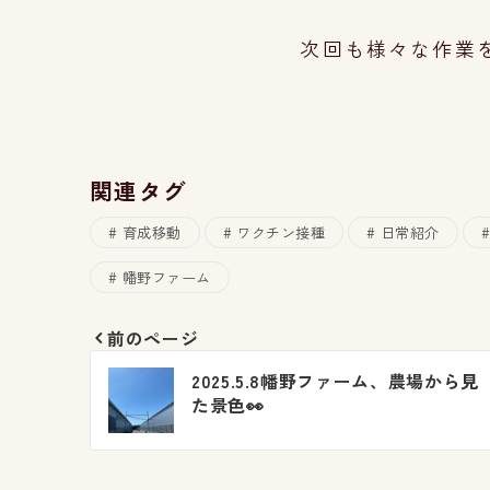
次回も様々な作業を
関連タグ
育成移動
ワクチン接種
日常紹介
幡野ファーム
前のページ
投
2025.5.8幡野ファーム、農場から見
稿
た景色👀
ナ