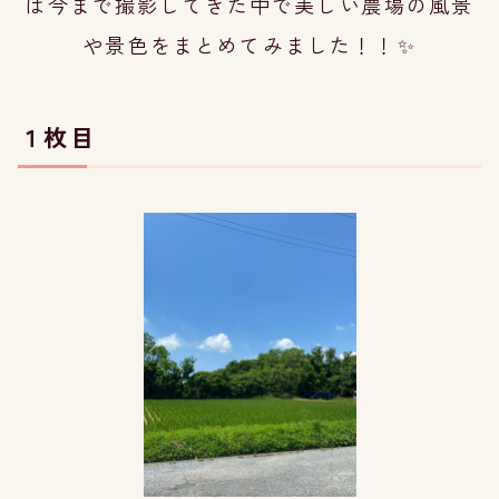
は今
まで撮影してきた中で
美しい農場の風景
や
景色を
まとめてみました！！
✨
１枚目