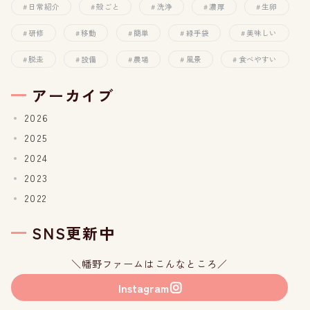
日常紹介
殻ごと
洗浄
濃厚
生卵
研修
移動
簡単
緑手袋
美味しい
脱走
設備
農場
風景
食べやすい
アーカイブ
2026
2025
2024
2023
2022
SNS更新中
＼幡野ファームはこんなところ／
Instagram