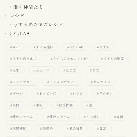
働く仲間たち
レシピ
うずらのたまごレシピ
UZULAB
staff
TikTok撮影
UZULAB
うずら
うずらのたまご
うずらのたまごレシピ
うずらの部屋
えさ
かわいい
たまご
ひな
アンバサダー
インスタグラマー
オムライス
ゲージ
トッピング
レシピ
ワクチン
公開
出荷
出荷作業
夏
幡野ファーム
幡野ファーム
引っ越し
成鶉
成鶉移動
成鶉舎
新入社員
日常