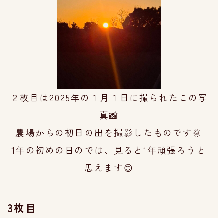
２枚目は2025年の１月１日に
撮られたこの写
真📸
農場からの初日の出を
撮影したものです🌞
1年の初めの日のでは、
見ると1年頑張ろうと
思え
ます😊
3枚目