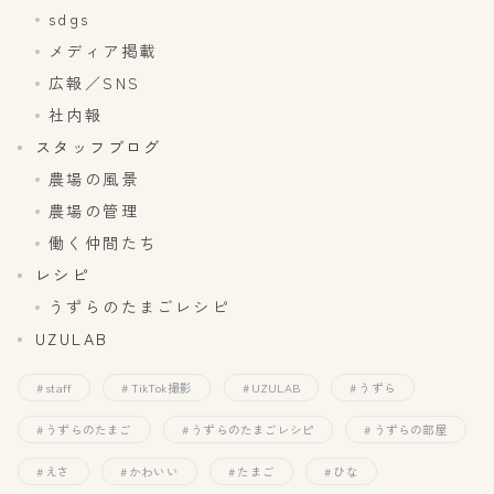
sdgs
メディア掲載
広報／SNS
社内報
スタッフブログ
農場の風景
農場の管理
働く仲間たち
レシピ
うずらのたまごレシピ
UZULAB
staff
TikTok撮影
UZULAB
うずら
うずらのたまご
うずらのたまごレシピ
うずらの部屋
えさ
かわいい
たまご
ひな