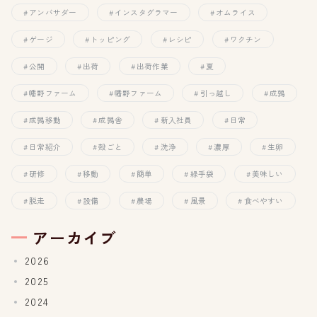
アンバサダー
インスタグラマー
オムライス
ゲージ
トッピング
レシピ
ワクチン
公開
出荷
出荷作業
夏
幡野ファーム
幡野ファーム
引っ越し
成鶉
成鶉移動
成鶉舎
新入社員
日常
日常紹介
殻ごと
洗浄
濃厚
生卵
研修
移動
簡単
緑手袋
美味しい
脱走
設備
農場
風景
食べやすい
アーカイブ
2026
2025
2024