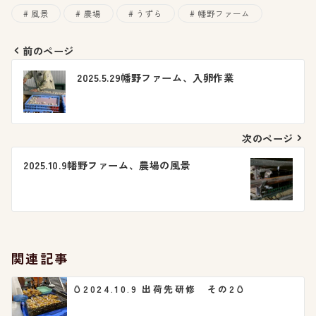
風景
農場
うずら
幡野ファーム
前のページ
投
2025.5.29幡野ファーム、入卵作業
稿
ナ
次のページ
ビ
2025.10.9幡野ファーム、農場の風景
ゲ
ー
シ
関連記事
ョ
🥚2024.10.9 出荷先研修 その2🥚
ン