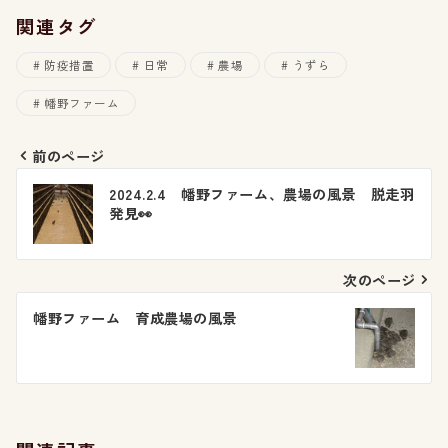
関連タグ
防疫措置
日常
農場
うずら
幡野ファーム
前のページ
投
2024.2.4 幡野ファーム、農場の風景 脱走羽
発見👀
稿
ナ
次のページ
ビ
幡野ファーム 育成農場の風景
ゲ
ー
シ