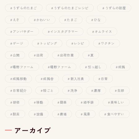
うずらのたまご
うずらのたまごレシピ
うずらの部屋
えさ
かわいい
たまご
ひな
アンバサダー
インスタグラマー
オムライス
ゲージ
トッピング
レシピ
ワクチン
公開
出荷
出荷作業
夏
幡野ファーム
幡野ファーム
引っ越し
成鶉
成鶉移動
成鶉舎
新入社員
日常
日常紹介
殻ごと
洗浄
濃厚
生卵
研修
移動
簡単
緑手袋
美味しい
脱走
設備
農場
風景
食べやすい
アーカイブ