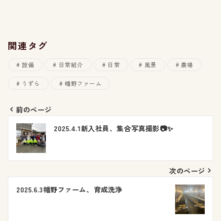
関連タグ
設備
日常紹介
日常
風景
農場
うずら
幡野ファーム
前のページ
投
2025.4.1新入社員、集合写真撮影📷✨
稿
ナ
次のページ
ビ
2025.6.3幡野ファーム、育成洗浄
ゲ