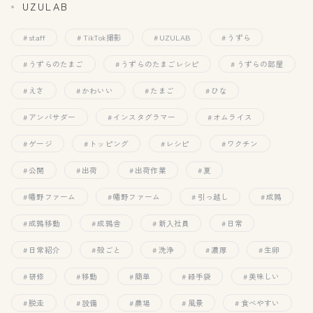
UZULAB
staff
TikTok撮影
UZULAB
うずら
うずらのたまご
うずらのたまごレシピ
うずらの部屋
えさ
かわいい
たまご
ひな
アンバサダー
インスタグラマー
オムライス
ゲージ
トッピング
レシピ
ワクチン
公開
出荷
出荷作業
夏
幡野ファーム
幡野ファーム
引っ越し
成鶉
成鶉移動
成鶉舎
新入社員
日常
日常紹介
殻ごと
洗浄
濃厚
生卵
研修
移動
簡単
緑手袋
美味しい
脱走
設備
農場
風景
食べやすい