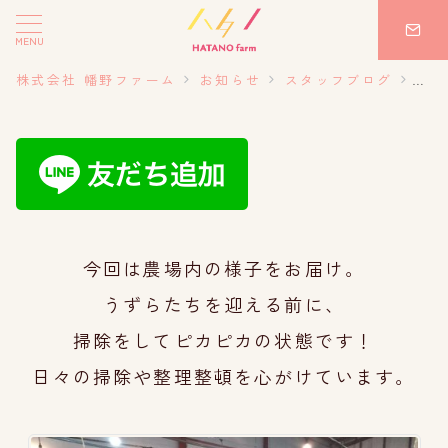
MENU
株式会社 幡野ファーム
お知らせ
スタッフブログ
20
今回は農場内の様子をお届け。
うずらたちを迎える前に、
掃除をしてピカピカの状態です！
日々の掃除や整理整頓を心がけています。