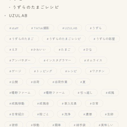
うずらのたまごレシピ
UZULAB
staff
TikTok撮影
UZULAB
うずら
うずらのたまご
うずらのたまごレシピ
うずらの部屋
えさ
かわいい
たまご
ひな
アンバサダー
インスタグラマー
オムライス
ゲージ
トッピング
レシピ
ワクチン
公開
出荷
出荷作業
夏
幡野ファーム
幡野ファーム
引っ越し
成鶉
成鶉移動
成鶉舎
新入社員
日常
日常紹介
殻ごと
洗浄
濃厚
生卵
研修
移動
簡単
緑手袋
美味しい