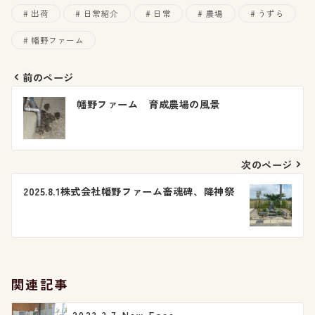
出荷
日常紹介
日常
農場
うずら
幡野ファーム
前のページ
投
幡野ファーム 育成農場の風景
稿
ナ
次のページ
ビ
2025.8.1株式会社幡野ファーム畜魂碑、降神祭
ゲ
ー
シ
関連記事
ョ
2023.3.7 New Face