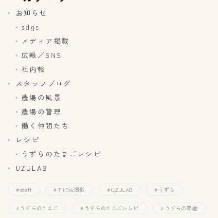
お知らせ
sdgs
メディア掲載
広報／SNS
社内報
スタッフブログ
農場の風景
農場の管理
働く仲間たち
レシピ
うずらのたまごレシピ
UZULAB
staff
TikTok撮影
UZULAB
うずら
うずらのたまご
うずらのたまごレシピ
うずらの部屋