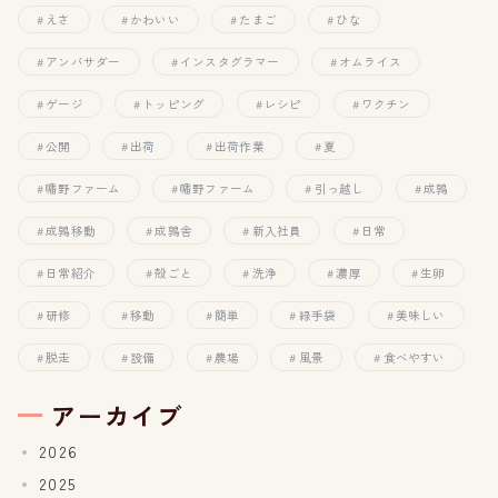
えさ
かわいい
たまご
ひな
アンバサダー
インスタグラマー
オムライス
ゲージ
トッピング
レシピ
ワクチン
公開
出荷
出荷作業
夏
幡野ファーム
幡野ファーム
引っ越し
成鶉
成鶉移動
成鶉舎
新入社員
日常
日常紹介
殻ごと
洗浄
濃厚
生卵
研修
移動
簡単
緑手袋
美味しい
脱走
設備
農場
風景
食べやすい
アーカイブ
2026
2025