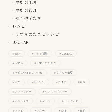
農場の風景
農場の管理
働く仲間たち
レシピ
うずらのたまごレシピ
UZULAB
staff
TikTok撮影
UZULAB
うずら
うずらのたまご
うずらのたまごレシピ
うずらの部屋
えさ
かわいい
たまご
ひな
アンバサダー
インスタグラマー
オムライス
ゲージ
トッピング
レシピ
ワクチン
公開
出荷