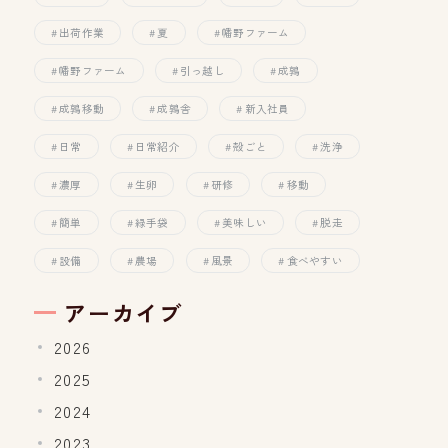
出荷作業
夏
幡野ファーム
幡野ファーム
引っ越し
成鶉
成鶉移動
成鶉舎
新入社員
日常
日常紹介
殻ごと
洗浄
濃厚
生卵
研修
移動
簡単
緑手袋
美味しい
脱走
設備
農場
風景
食べやすい
アーカイブ
2026
2025
2024
2023