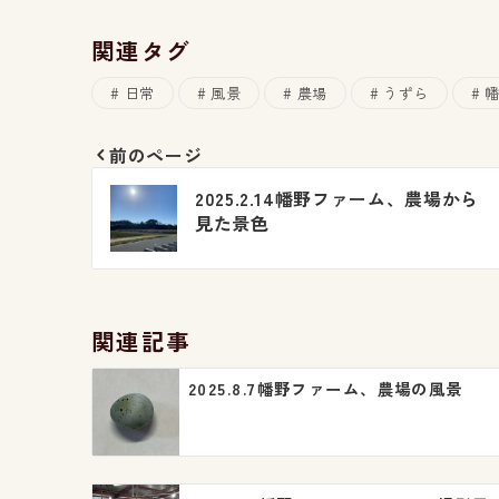
関連タグ
日常
風景
農場
うずら
前のページ
投
2025.2.14幡野ファーム、農場から
稿
見た景色
ナ
ビ
関連記事
ゲ
2025.8.7幡野ファーム、農場の風景
ー
シ
ョ