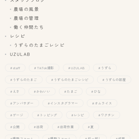
スタッフブログ
農場の風景
農場の管理
働く仲間たち
レシピ
うずらのたまごレシピ
UZULAB
staff
TikTok撮影
UZULAB
うずら
うずらのたまご
うずらのたまごレシピ
うずらの部屋
えさ
かわいい
たまご
ひな
アンバサダー
インスタグラマー
オムライス
ゲージ
トッピング
レシピ
ワクチン
公開
出荷
出荷作業
夏
幡野ファーム
幡野ファーム
引っ越し
成鶉