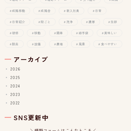
成鶉移動
成鶉舎
新入社員
日常
日常紹介
殻ごと
洗浄
濃厚
生卵
研修
移動
簡単
緑手袋
美味しい
脱走
設備
農場
風景
食べやすい
アーカイブ
2026
2025
2024
2023
2022
SNS更新中
＼幡野ファームはこんなところ／