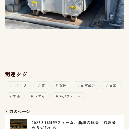
関連タグ
コンテナ
糞
設備
日常紹介
日常
農場
うずら
幡野ファーム
前のページ
投
2025.3.18幡野ファーム、農場の風景 成鶉舎
のうずらたち