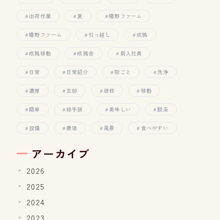
出荷作業
夏
幡野ファーム
幡野ファーム
引っ越し
成鶉
成鶉移動
成鶉舎
新入社員
日常
日常紹介
殻ごと
洗浄
濃厚
生卵
研修
移動
簡単
緑手袋
美味しい
脱走
設備
農場
風景
食べやすい
アーカイブ
2026
2025
2024
2023