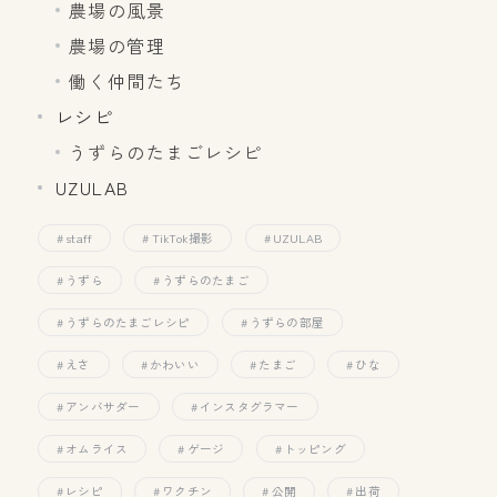
農場の風景
農場の管理
働く仲間たち
レシピ
うずらのたまごレシピ
UZULAB
staff
TikTok撮影
UZULAB
うずら
うずらのたまご
うずらのたまごレシピ
うずらの部屋
えさ
かわいい
たまご
ひな
アンバサダー
インスタグラマー
オムライス
ゲージ
トッピング
レシピ
ワクチン
公開
出荷