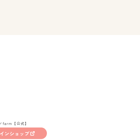
ノfarm【公式】
インショップ