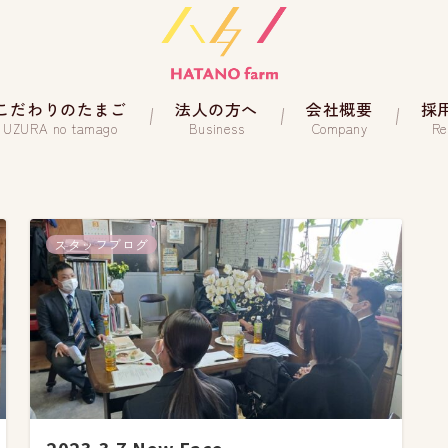
こだわりのたまご
法人の方へ
会社概要
採
UZURA no tamago
Business
Company
Re
スタッフブログ