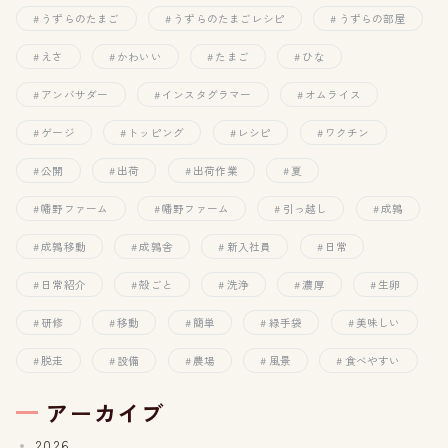
うずらのたまご
うずらのたまごレシピ
うずらの部屋
えさ
かわいい
たまご
ひな
アンバサダー
インスタグラマー
オムライス
ゲージ
トッピング
レシピ
ワクチン
公開
出荷
出荷作業
夏
幡野ファーム
幡野ファーム
引っ越し
成鶉
成鶉移動
成鶉舎
新入社員
日常
日常紹介
殻ごと
洗浄
濃厚
生卵
研修
移動
簡単
緑手袋
美味しい
脱走
設備
農場
風景
食べやすい
アーカイブ
2026