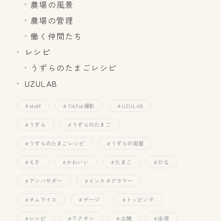
農場の風景
農場の管理
働く仲間たち
レシピ
うずらのたまごレシピ
UZULAB
staff
TikTok撮影
UZULAB
うずら
うずらのたまご
うずらのたまごレシピ
うずらの部屋
えさ
かわいい
たまご
ひな
アンバサダー
インスタグラマー
オムライス
ゲージ
トッピング
レシピ
ワクチン
公開
出荷