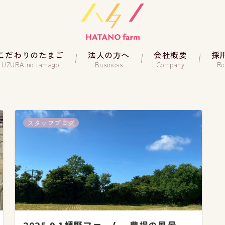
こだわりのたまご
法人の方へ
会社概要
採
UZURA no tamago
Business
Company
Re
スタッフブログ