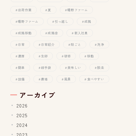
出荷作業
夏
幡野ファーム
幡野ファーム
引っ越し
成鶉
成鶉移動
成鶉舎
新入社員
日常
日常紹介
殻ごと
洗浄
濃厚
生卵
研修
移動
簡単
緑手袋
美味しい
脱走
設備
農場
風景
食べやすい
アーカイブ
2026
2025
2024
2023