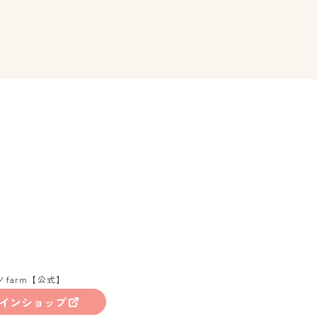
ノfarm【公式】
インショップ