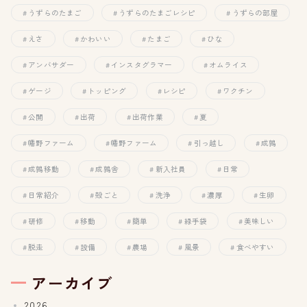
うずらのたまご
うずらのたまごレシピ
うずらの部屋
えさ
かわいい
たまご
ひな
アンバサダー
インスタグラマー
オムライス
ゲージ
トッピング
レシピ
ワクチン
公開
出荷
出荷作業
夏
幡野ファーム
幡野ファーム
引っ越し
成鶉
成鶉移動
成鶉舎
新入社員
日常
日常紹介
殻ごと
洗浄
濃厚
生卵
研修
移動
簡単
緑手袋
美味しい
脱走
設備
農場
風景
食べやすい
アーカイブ
2026