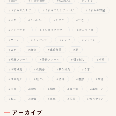
staff
TikTok撮影
UZULAB
うずら
うずらのたまご
うずらのたまごレシピ
うずらの部屋
えさ
かわいい
たまご
ひな
アンバサダー
インスタグラマー
オムライス
ゲージ
トッピング
レシピ
ワクチン
公開
出荷
出荷作業
夏
幡野ファーム
幡野ファーム
引っ越し
成鶉
成鶉移動
成鶉舎
新入社員
日常
日常紹介
殻ごと
洗浄
濃厚
生卵
研修
移動
簡単
緑手袋
美味しい
脱走
設備
農場
風景
食べやすい
アーカイブ