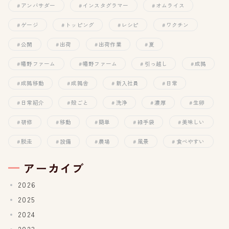
アンバサダー
インスタグラマー
オムライス
ゲージ
トッピング
レシピ
ワクチン
公開
出荷
出荷作業
夏
幡野ファーム
幡野ファーム
引っ越し
成鶉
成鶉移動
成鶉舎
新入社員
日常
日常紹介
殻ごと
洗浄
濃厚
生卵
研修
移動
簡単
緑手袋
美味しい
脱走
設備
農場
風景
食べやすい
アーカイブ
2026
2025
2024