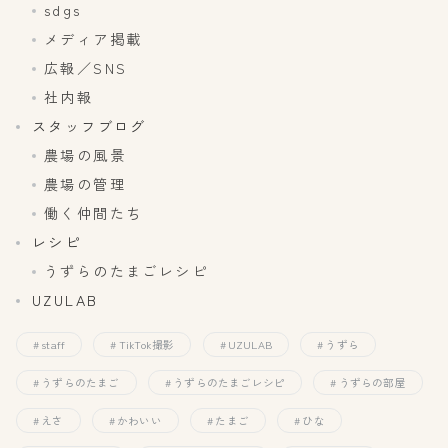
sdgs
メディア掲載
広報／SNS
社内報
スタッフブログ
農場の風景
農場の管理
働く仲間たち
レシピ
うずらのたまごレシピ
UZULAB
staff
TikTok撮影
UZULAB
うずら
うずらのたまご
うずらのたまごレシピ
うずらの部屋
えさ
かわいい
たまご
ひな