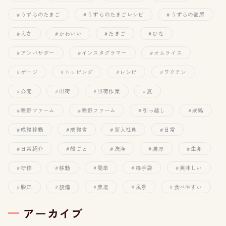
うずらのたまご
うずらのたまごレシピ
うずらの部屋
えさ
かわいい
たまご
ひな
アンバサダー
インスタグラマー
オムライス
ゲージ
トッピング
レシピ
ワクチン
公開
出荷
出荷作業
夏
幡野ファーム
幡野ファーム
引っ越し
成鶉
成鶉移動
成鶉舎
新入社員
日常
日常紹介
殻ごと
洗浄
濃厚
生卵
研修
移動
簡単
緑手袋
美味しい
脱走
設備
農場
風景
食べやすい
アーカイブ