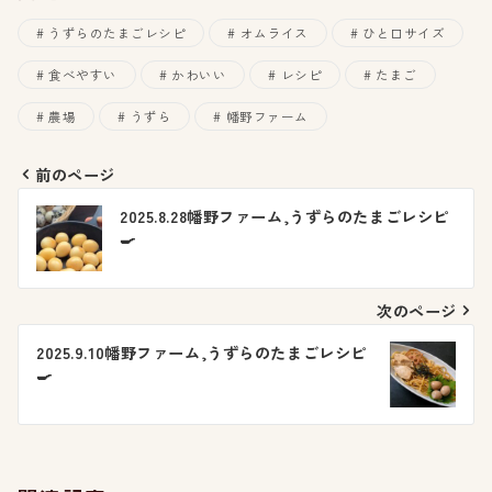
うずらのたまごレシピ
オムライス
ひと口サイズ
食べやすい
かわいい
レシピ
たまご
農場
うずら
幡野ファーム
前のページ
投
2025.8.28幡野ファーム,うずらのたまごレシピ
🍳
稿
ナ
次のページ
ビ
2025.9.10幡野ファーム,うずらのたまごレシピ
🍳
ゲ
ー
シ