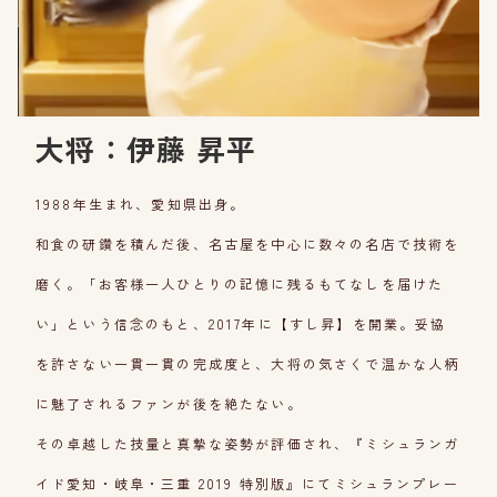
大将：伊藤 昇平
1988年生まれ、愛知県出身。
和食の研鑽を積んだ後、名古屋を中心に数々の名店で技術を
磨く。「お客様一人ひとりの記憶に残るもてなしを届けた
い」という信念のもと、2017年に【すし昇】を開業。妥協
を許さない一貫一貫の完成度と、大将の気さくで温かな人柄
に魅了されるファンが後を絶たない。
その卓越した技量と真摯な姿勢が評価され、『ミシュランガ
イド愛知・岐阜・三重 2019 特別版』にてミシュランプレー