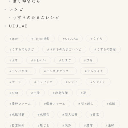
働く仲間たち
レシピ
うずらのたまごレシピ
UZULAB
staff
TikTok撮影
UZULAB
うずら
うずらのたまご
うずらのたまごレシピ
うずらの部屋
えさ
かわいい
たまご
ひな
アンバサダー
インスタグラマー
オムライス
ゲージ
トッピング
レシピ
ワクチン
公開
出荷
出荷作業
夏
幡野ファーム
幡野ファーム
引っ越し
成鶉
成鶉移動
成鶉舎
新入社員
日常
日常紹介
殻ごと
洗浄
濃厚
生卵