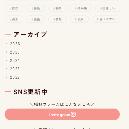
研修
移動
簡単
緑手袋
美味しい
脱走
設備
農場
風景
食べやすい
アーカイブ
2026
2025
2024
2023
2022
SNS更新中
＼幡野ファームはこんなところ／
Instagram