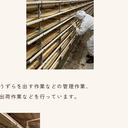
うずらを出す
作
業などの管理作業、
出荷作業など
を行っています。