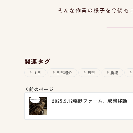
そんな作業の様子を今後も
関連タグ
１日
日常紹介
日常
農場
前のページ
投
2025.9.12幡野ファーム、成鶉移動
稿
ナ
ビ