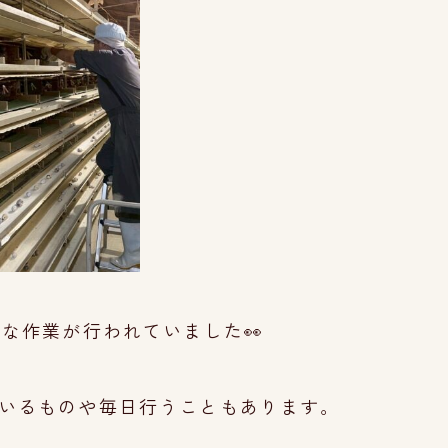
うな作業が
行われていま
した👀
いるものや
毎
日行うこともあります。