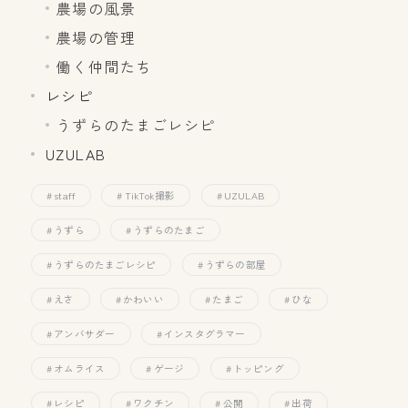
農場の風景
農場の管理
働く仲間たち
レシピ
うずらのたまごレシピ
UZULAB
staff
TikTok撮影
UZULAB
うずら
うずらのたまご
うずらのたまごレシピ
うずらの部屋
えさ
かわいい
たまご
ひな
アンバサダー
インスタグラマー
オムライス
ゲージ
トッピング
レシピ
ワクチン
公開
出荷