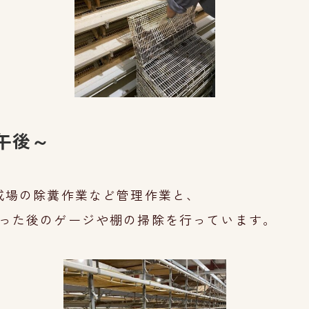
午後～
成場の除糞作業など管理作業と、
った後
のゲージや棚の
掃除を行って
います。