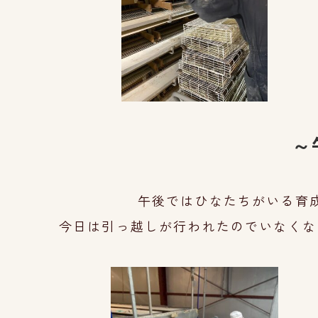
～
午後ではひなたちがいる育
今日は引っ越しが行われたので
い
なくな