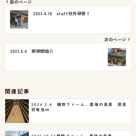
前のページ
投
2023.4.18 staff社外研修！
稿
ナ
次のページ
ビ
2023.6.4 孵卵開始🥚
ゲ
ー
シ
関連記事
ョ
2024.2.4 幡野ファーム、農場の風景 脱走
羽発見👀
ン
2025.10.16幡野ファーム、農場の風景