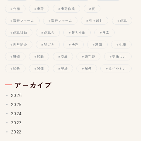
公開
出荷
出荷作業
夏
幡野ファーム
幡野ファーム
引っ越し
成鶉
成鶉移動
成鶉舎
新入社員
日常
日常紹介
殻ごと
洗浄
濃厚
生卵
研修
移動
簡単
緑手袋
美味しい
脱走
設備
農場
風景
食べやすい
アーカイブ
2026
2025
2024
2023
2022