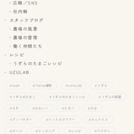
広報／SNS
社内報
スタッフブログ
農場の風景
農場の管理
働く仲間たち
レシピ
うずらのたまごレシピ
UZULAB
staff
TikTok撮影
UZULAB
うずら
うずらのたまご
うずらのたまごレシピ
うずらの部屋
えさ
かわいい
たまご
ひな
アンバサダー
インスタグラマー
オムライス
ゲージ
トッピング
レシピ
ワクチン