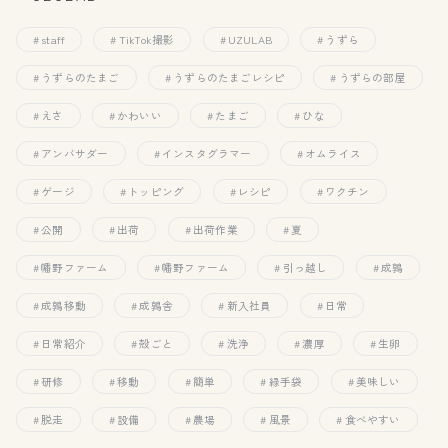
staff
TikTok撮影
UZULAB
うずら
うずらのたまご
うずらのたまごレシピ
うずらの部屋
えさ
かわいい
たまご
ひな
アンバサダー
インスタグラマー
オムライス
ゲージ
トッピング
レシピ
ワクチン
公開
出荷
出荷作業
夏
幡野ファーム
幡野ファーム
引っ越し
成鶉
成鶉移動
成鶉舎
新入社員
日常
日常紹介
殻ごと
洗浄
濃厚
生卵
研修
移動
簡単
緑手袋
美味しい
脱走
設備
農場
風景
食べやすい