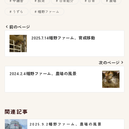
中雛舎
脱走
日常紹介
日常
農場
うずら
幡野ファーム
前のページ
投
2025.7.14幡野ファーム、育成移動
稿
ナ
次のページ
ビ
2024.2.4幡野ファーム、農場の風景
ゲ
ー
シ
関連記事
ョ
2025.9.2幡野ファーム、農場の風景