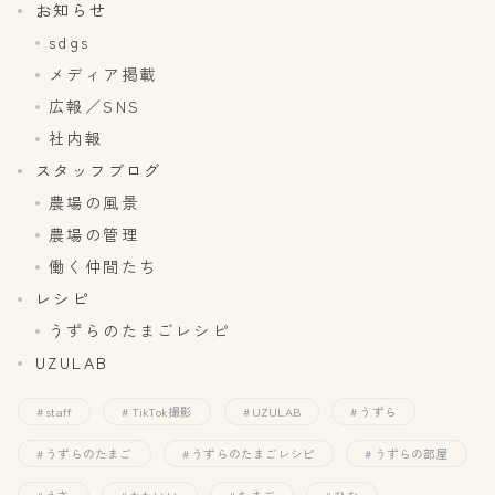
お知らせ
sdgs
メディア掲載
広報／SNS
社内報
スタッフブログ
農場の風景
農場の管理
働く仲間たち
レシピ
うずらのたまごレシピ
UZULAB
staff
TikTok撮影
UZULAB
うずら
うずらのたまご
うずらのたまごレシピ
うずらの部屋