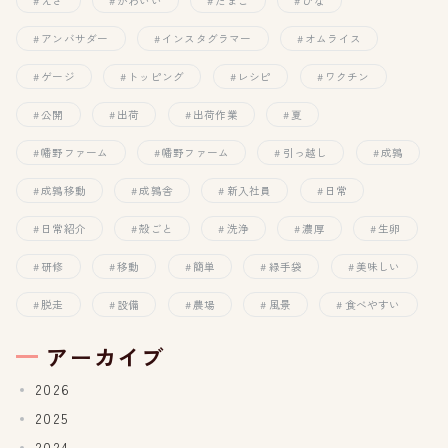
えさ
かわいい
たまご
ひな
アンバサダー
インスタグラマー
オムライス
ゲージ
トッピング
レシピ
ワクチン
公開
出荷
出荷作業
夏
幡野ファーム
幡野ファーム
引っ越し
成鶉
成鶉移動
成鶉舎
新入社員
日常
日常紹介
殻ごと
洗浄
濃厚
生卵
研修
移動
簡単
緑手袋
美味しい
脱走
設備
農場
風景
食べやすい
アーカイブ
2026
2025
2024