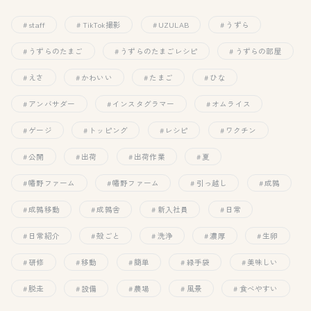
staff
TikTok撮影
UZULAB
うずら
うずらのたまご
うずらのたまごレシピ
うずらの部屋
えさ
かわいい
たまご
ひな
アンバサダー
インスタグラマー
オムライス
ゲージ
トッピング
レシピ
ワクチン
公開
出荷
出荷作業
夏
幡野ファーム
幡野ファーム
引っ越し
成鶉
成鶉移動
成鶉舎
新入社員
日常
日常紹介
殻ごと
洗浄
濃厚
生卵
研修
移動
簡単
緑手袋
美味しい
脱走
設備
農場
風景
食べやすい