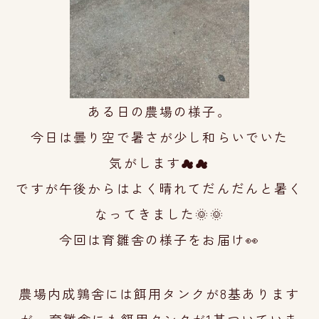
ある日の農場の様子。
今日は曇り空で暑さが少し和らいでいた
気がします
☁☁
ですが午後からはよく晴れてだんだんと
暑く
なって
きました🌞🌞
今回は育雛舎の様子をお届け👀
農場内成鶉舎には餌用タンクが8基あります