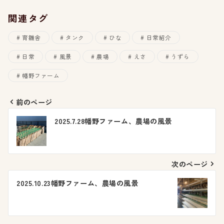
関連タグ
育雛舎
タンク
ひな
日常紹介
日常
風景
農場
えさ
うずら
幡野ファーム
前のページ
投
2025.7.28幡野ファーム、農場の風景
稿
ナ
次のページ
ビ
2025.10.23幡野ファーム、農場の風景
ゲ
ー