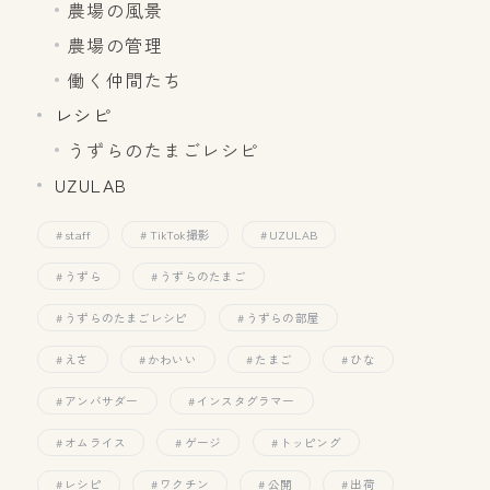
農場の風景
農場の管理
働く仲間たち
レシピ
うずらのたまごレシピ
UZULAB
staff
TikTok撮影
UZULAB
うずら
うずらのたまご
うずらのたまごレシピ
うずらの部屋
えさ
かわいい
たまご
ひな
アンバサダー
インスタグラマー
オムライス
ゲージ
トッピング
レシピ
ワクチン
公開
出荷