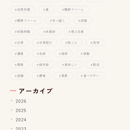
出荷作業
夏
幡野ファーム
幡野ファーム
引っ越し
成鶉
成鶉移動
成鶉舎
新入社員
日常
日常紹介
殻ごと
洗浄
濃厚
生卵
研修
移動
簡単
緑手袋
美味しい
脱走
設備
農場
風景
食べやすい
アーカイブ
2026
2025
2024
2023