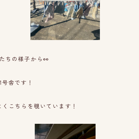
たちの様子から👀
31号舎です！
よくこちらを覗いています！