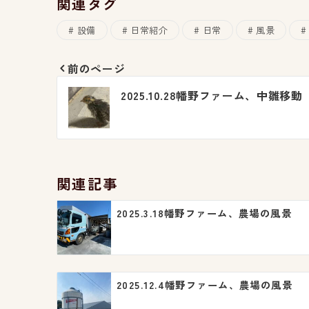
関連タグ
設備
日常紹介
日常
風景
前のページ
投
2025.10.28幡野ファーム、中雛移動
稿
ナ
ビ
関連記事
ゲ
2025.3.18幡野ファーム、農場の風景
ー
シ
ョ
2025.12.4幡野ファーム、農場の風景
ン