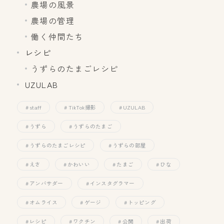
農場の風景
農場の管理
働く仲間たち
レシピ
うずらのたまごレシピ
UZULAB
staff
TikTok撮影
UZULAB
うずら
うずらのたまご
うずらのたまごレシピ
うずらの部屋
えさ
かわいい
たまご
ひな
アンバサダー
インスタグラマー
オムライス
ゲージ
トッピング
レシピ
ワクチン
公開
出荷