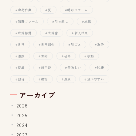
出荷作業
夏
幡野ファーム
幡野ファーム
引っ越し
成鶉
成鶉移動
成鶉舎
新入社員
日常
日常紹介
殻ごと
洗浄
濃厚
生卵
研修
移動
簡単
緑手袋
美味しい
脱走
設備
農場
風景
食べやすい
アーカイブ
2026
2025
2024
2023