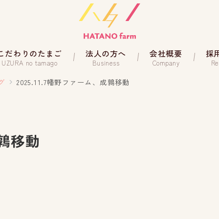
こだわりのたまご
法人の方へ
会社概要
採
UZURA no tamago
Business
Company
Re
グ
2025.11.7幡野ファーム、成鶉移動
成鶉移動