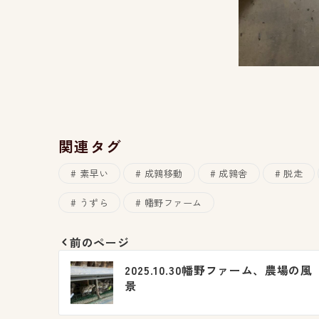
関連タグ
素早い
成鶉移動
成鶉舎
脱走
うずら
幡野ファーム
前のページ
投
2025.10.30幡野ファーム、農場の風
稿
景
ナ