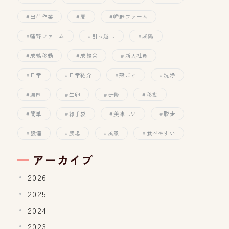
出荷作業
夏
幡野ファーム
幡野ファーム
引っ越し
成鶉
成鶉移動
成鶉舎
新入社員
日常
日常紹介
殻ごと
洗浄
濃厚
生卵
研修
移動
簡単
緑手袋
美味しい
脱走
設備
農場
風景
食べやすい
アーカイブ
2026
2025
2024
2023