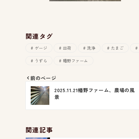
関連タグ
ゲージ
出荷
洗浄
たまご
うずら
幡野ファーム
前のページ
投
2025.11.21幡野ファーム、農場の風
稿
景
ナ
ビ
関連記事
ゲ