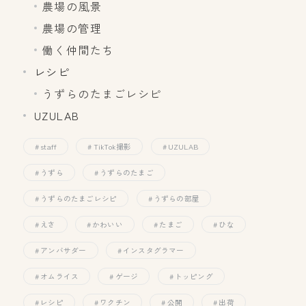
農場の風景
農場の管理
働く仲間たち
レシピ
うずらのたまごレシピ
UZULAB
staff
TikTok撮影
UZULAB
うずら
うずらのたまご
うずらのたまごレシピ
うずらの部屋
えさ
かわいい
たまご
ひな
アンバサダー
インスタグラマー
オムライス
ゲージ
トッピング
レシピ
ワクチン
公開
出荷