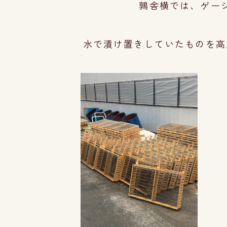
鶉舎横では、ゲー
水で漬け置きしていたものを高