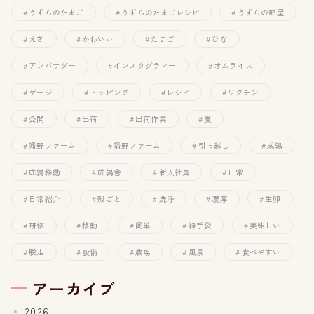
うずらのたまご
うずらのたまごレシピ
うずらの部屋
えさ
かわいい
たまご
ひな
アンバサダー
インスタグラマー
オムライス
ゲージ
トッピング
レシピ
ワクチン
公開
出荷
出荷作業
夏
幡野ファーム
幡野ファーム
引っ越し
成鶉
成鶉移動
成鶉舎
新入社員
日常
日常紹介
殻ごと
洗浄
濃厚
生卵
研修
移動
簡単
緑手袋
美味しい
脱走
設備
農場
風景
食べやすい
アーカイブ
2026