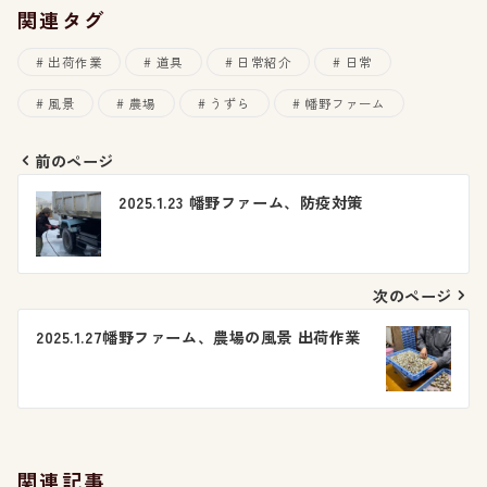
関連タグ
出荷作業
道具
日常紹介
日常
風景
農場
うずら
幡野ファーム
前のページ
投
2025.1.23 幡野ファーム、防疫対策
稿
ナ
次のページ
ビ
2025.1.27幡野ファーム、農場の風景 出荷作業
ゲ
ー
シ
関連記事