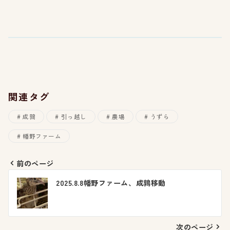
関連タグ
成鶉
引っ越し
農場
うずら
幡野ファーム
前のページ
投
2025.8.8幡野ファーム、成鶉移動
稿
ナ
次のページ