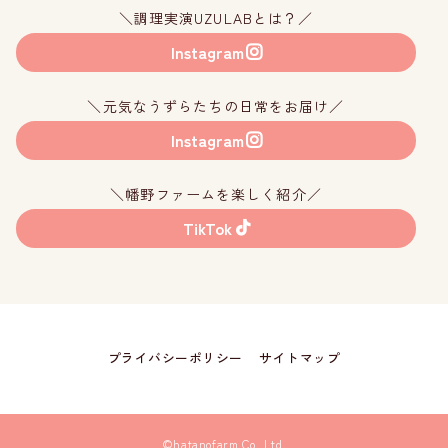
＼調理実演UZULABとは？／
Instagram
＼元気なうずらたちの日常をお届け／
Instagram
＼幡野ファームを楽しく紹介／
TikTok
プライバシーポリシー
サイトマップ
©hatanofarm Co.,Ltd.