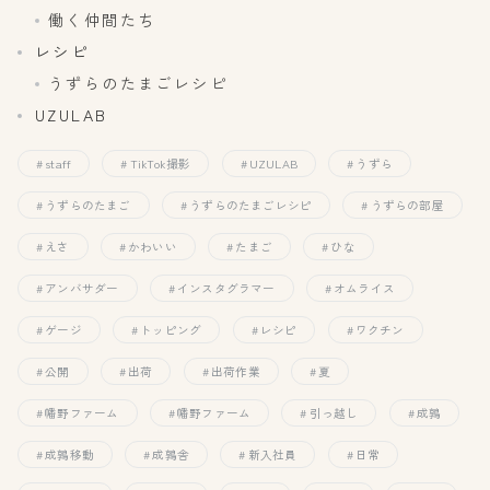
働く仲間たち
レシピ
うずらのたまごレシピ
UZULAB
staff
TikTok撮影
UZULAB
うずら
うずらのたまご
うずらのたまごレシピ
うずらの部屋
えさ
かわいい
たまご
ひな
アンバサダー
インスタグラマー
オムライス
ゲージ
トッピング
レシピ
ワクチン
公開
出荷
出荷作業
夏
幡野ファーム
幡野ファーム
引っ越し
成鶉
成鶉移動
成鶉舎
新入社員
日常