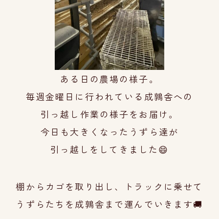
ある日の農場の様子。
毎週金曜日に行われている成鶉舎への
引っ越
し
作業の様子をお届け。
今日も大きくなったうずら達が
引っ越しをして
きま
した😄
棚からカゴを取り出し、トラックに乗せて
うず
らたちを成鶉舎まで運んでいきます🚚