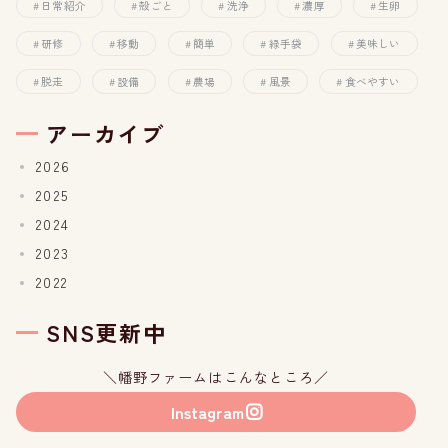
日常紹介
殻ごと
洗浄
濃厚
生卵
研修
移動
簡単
緑手袋
美味しい
脱走
設備
農場
風景
食べやすい
アーカイブ
2026
2025
2024
2023
2022
SNS更新中
＼幡野ファームはこんなところ／
Instagram