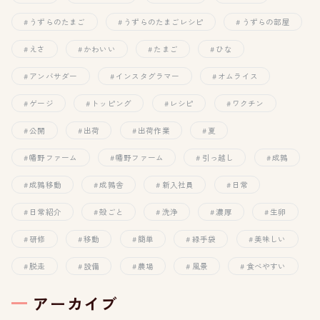
うずらのたまご
うずらのたまごレシピ
うずらの部屋
えさ
かわいい
たまご
ひな
アンバサダー
インスタグラマー
オムライス
ゲージ
トッピング
レシピ
ワクチン
公開
出荷
出荷作業
夏
幡野ファーム
幡野ファーム
引っ越し
成鶉
成鶉移動
成鶉舎
新入社員
日常
日常紹介
殻ごと
洗浄
濃厚
生卵
研修
移動
簡単
緑手袋
美味しい
脱走
設備
農場
風景
食べやすい
アーカイブ