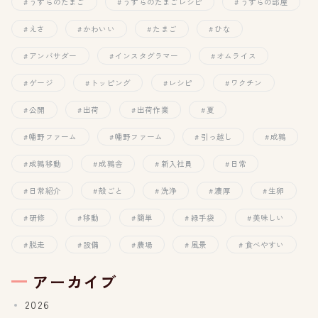
うずらのたまご
うずらのたまごレシピ
うずらの部屋
えさ
かわいい
たまご
ひな
アンバサダー
インスタグラマー
オムライス
ゲージ
トッピング
レシピ
ワクチン
公開
出荷
出荷作業
夏
幡野ファーム
幡野ファーム
引っ越し
成鶉
成鶉移動
成鶉舎
新入社員
日常
日常紹介
殻ごと
洗浄
濃厚
生卵
研修
移動
簡単
緑手袋
美味しい
脱走
設備
農場
風景
食べやすい
アーカイブ
2026