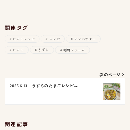
関連タグ
たまごレシピ
レシピ
アンバサダー
たまご
うずら
幡野ファーム
投
次のページ
稿
2025.6.13 うずらのたまごレシピ🍳
ナ
ビ
ゲ
関連記事