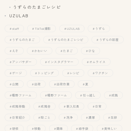
うずらのたまごレシピ
UZULAB
staff
TikTok撮影
UZULAB
うずら
うずらのたまご
うずらのたまごレシピ
うずらの部屋
えさ
かわいい
たまご
ひな
アンバサダー
インスタグラマー
オムライス
ゲージ
トッピング
レシピ
ワクチン
公開
出荷
出荷作業
夏
幡野ファーム
幡野ファーム
引っ越し
成鶉
成鶉移動
成鶉舎
新入社員
日常
日常紹介
殻ごと
洗浄
濃厚
生卵
研修
移動
簡単
緑手袋
美味しい