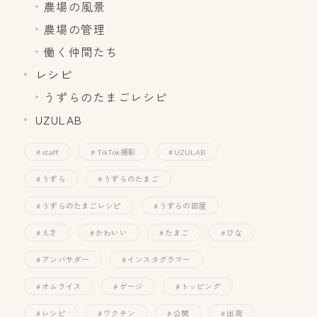
農場の風景
農場の管理
働く仲間たち
レシピ
うずらのたまごレシピ
UZULAB
staff
TikTok撮影
UZULAB
うずら
うずらのたまご
うずらのたまごレシピ
うずらの部屋
えさ
かわいい
たまご
ひな
アンバサダー
インスタグラマー
オムライス
ゲージ
トッピング
レシピ
ワクチン
公開
出荷