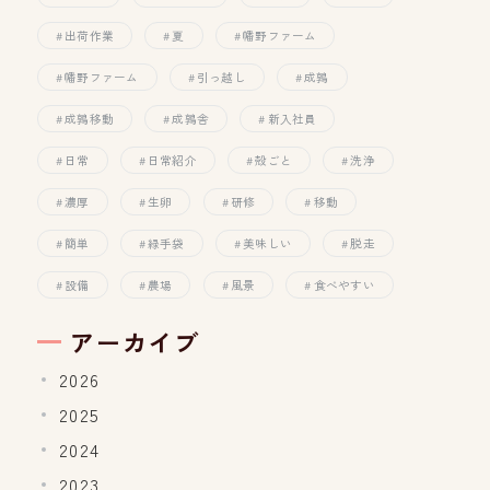
出荷作業
夏
幡野ファーム
幡野ファーム
引っ越し
成鶉
成鶉移動
成鶉舎
新入社員
日常
日常紹介
殻ごと
洗浄
濃厚
生卵
研修
移動
簡単
緑手袋
美味しい
脱走
設備
農場
風景
食べやすい
アーカイブ
2026
2025
2024
2023