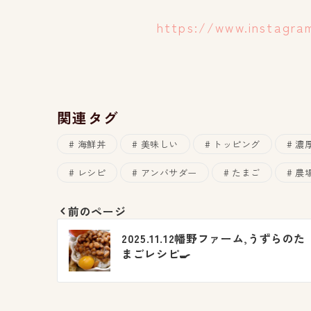
https://www.instagra
関連タグ
海鮮丼
美味しい
トッピング
濃
レシピ
アンバサダー
たまご
農
前のページ
投
2025.11.12幡野ファーム,うずらのた
稿
まごレシピ🍳
ナ
ビ