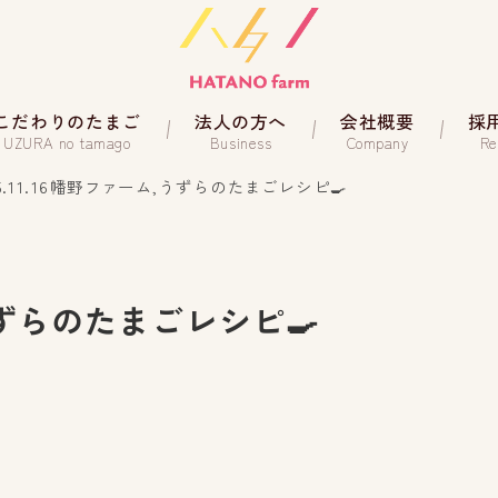
こだわりのたまご
法人の方へ
会社概要
採
UZURA no tamago
Business
Company
Re
25.11.16幡野ファーム,うずらのたまごレシピ🍳
,うずらのたまごレシピ🍳