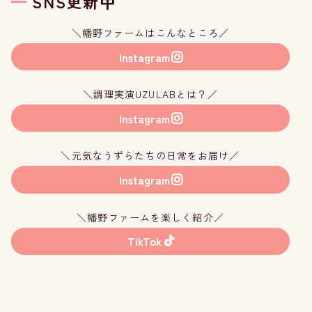
SNS更新中
＼幡野ファームはこんなところ／
Instagram
＼調理実演UZULABとは？／
Instagram
＼元気なうずらたちの日常をお届け／
Instagram
＼幡野ファームを楽しく紹介／
TikTok