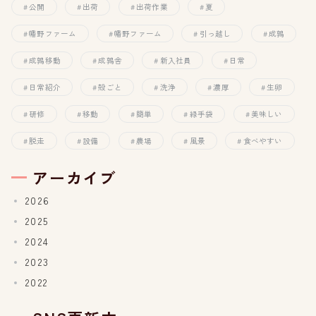
公開
出荷
出荷作業
夏
幡野ファーム
幡野ファーム
引っ越し
成鶉
成鶉移動
成鶉舎
新入社員
日常
日常紹介
殻ごと
洗浄
濃厚
生卵
研修
移動
簡単
緑手袋
美味しい
脱走
設備
農場
風景
食べやすい
アーカイブ
2026
2025
2024
2023
2022