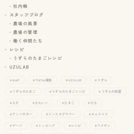
社内報
送
スタッフブログ
り
農場の風景
農場の管理
働く仲間たち
レシピ
うずらのたまごレシピ
UZULAB
staff
TikTok撮影
UZULAB
うずら
うずらのたまご
うずらのたまごレシピ
うずらの部屋
えさ
かわいい
たまご
ひな
アンバサダー
インスタグラマー
オムライス
ゲージ
トッピング
レシピ
ワクチン