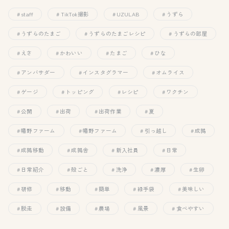
staff
TikTok撮影
UZULAB
うずら
うずらのたまご
うずらのたまごレシピ
うずらの部屋
えさ
かわいい
たまご
ひな
アンバサダー
インスタグラマー
オムライス
ゲージ
トッピング
レシピ
ワクチン
公開
出荷
出荷作業
夏
幡野ファーム
幡野ファーム
引っ越し
成鶉
成鶉移動
成鶉舎
新入社員
日常
日常紹介
殻ごと
洗浄
濃厚
生卵
研修
移動
簡単
緑手袋
美味しい
脱走
設備
農場
風景
食べやすい